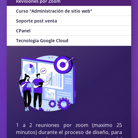
Revisiones por Zoom
Base de datos MySql: 3
Integración metodos de pago
Curso "Administración de sitio web"
Soporte post venta
Correos electronicos: 20
Carga de productos: 20
CPanel
Diseño Premium con IA
Paginas de productos: 20
Tecnología Google Cloud
SEO incluido
Fomularios de contacto: 6
Subdominos: 10
Botón de Whatsaap
Paginas principales: 7
Botones de redes sociales
Secciones por pagina: 5
Tiempo de entrega: Hasta 8 dias
Sistema de inventario
Gestión de envios
1 a 2 reuniones por zoom (maximo 25
Integración metodos de pago
minutos) durante el proceso de diseño, para