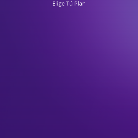
Elige Tú Plan
TIENDA ONLINE 50% DCTO
Ideal para vender por internet 24/7
/
$300.000+iva
$600.000
Facilidad de pago: 50% al momento de contratar
y el otro 50% antes de la entrega oficial del
proyecto.
Contratar
Hosting: Gratis por 1 año
Panel autoadministrable