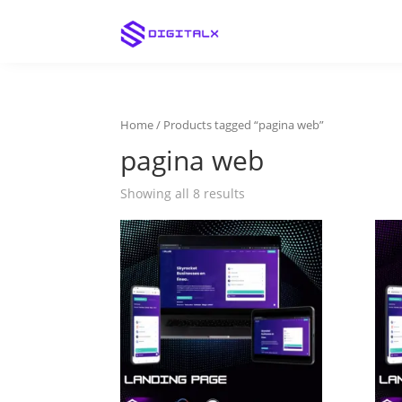
Home
/ Products tagged “pagina web”
pagina web
Showing all 8 results