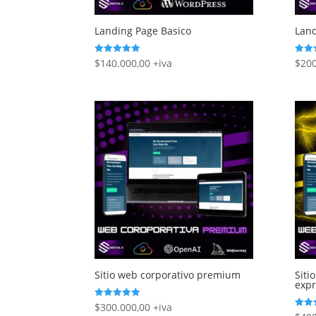
Landing Page Basico
Lan
$
140.000,00
+iva
$
200
Rated
Rated
5.00
5.00
out of 5
out of
Sitio web corporativo premium
Siti
expr
$
300.000,00
+iva
Rated
5.00
Rated