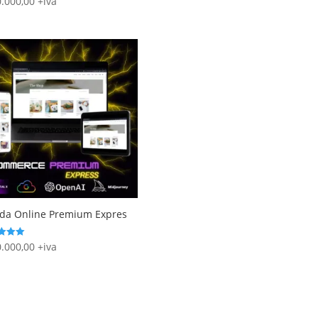
.000,00
+iva
out of 5
 5
da Online Premium Expres
.000,00
+iva
 5