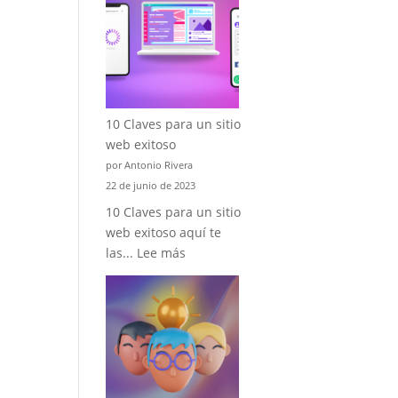
para
una
Tienda
Online
exitosa
2023
10 Claves para un sitio
web exitoso
por Antonio Rivera
22 de junio de 2023
10 Claves para un sitio
web exitoso aquí te
:
las...
Lee más
10
Claves
para
un
sitio
web
exitoso