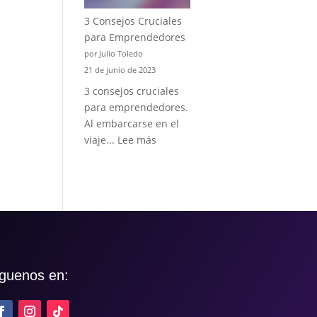
3 Consejos Cruciales
para Emprendedores
por Julio Toledo
21 de junio de 2023
3 consejos cruciales
para emprendedores.
Al embarcarse en el
:
viaje...
Lee más
3
Consejos
Cruciales
para
Emprendedores
iguenos en: