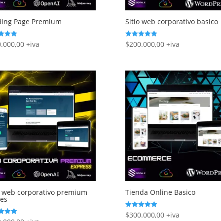
ding Page Premium
Sitio web corporativo basico
.000,00
+iva
$
200.000,00
+iva
Rated
5.00
 5
out of 5
o web corporativo premium
Tienda Online Basico
es
$
300.000,00
+iva
Rated
5.00