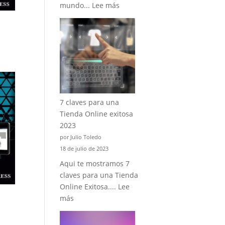
:
mundo...
Lee más
Chat
GPT
para
mi
sitio
web
7 claves para una
Tienda Online exitosa
2023
por Julio Toledo
18 de julio de 2023
Aqui te mostramos 7
claves para una Tienda
Online Exitosa....
Lee
:
más
7
claves